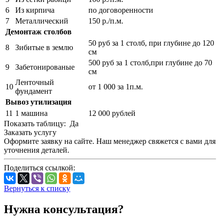
6
Из кирпича
по договоренности
7
Металлический
150 р./п.м.
Демонтаж столбов
50 руб за 1 столб, при глубине до 120
8
Зибитые в землю
см
500 руб за 1 столб,при глубине до 70
9
Забетонированые
см
Ленточный
10
от 1 000 за 1п.м.
фундамент
Вывоз утилизация
11
1 машина
12 000 рублей
Показать таблицу: Да
Заказать услугу
Оформите заявку на сайте. Наш менеджер свяжется с вами для
уточнения деталей.
Поделиться ссылкой:
Вернуться к списку
Нужна консультация?