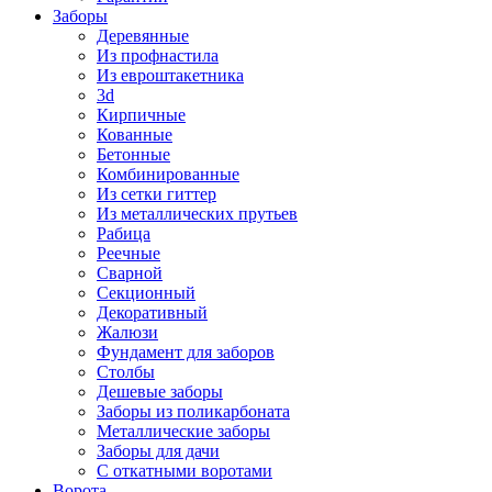
Заборы
Деревянные
Из профнастила
Из евроштакетника
3d
Кирпичные
Кованные
Бетонные
Комбинированные
Из сетки гиттер
Из металлических прутьев
Рабица
Реечные
Сварной
Секционный
Декоративный
Жалюзи
Фундамент для заборов
Столбы
Дешевые заборы
Заборы из поликарбоната
Металлические заборы
Заборы для дачи
С откатными воротами
Ворота