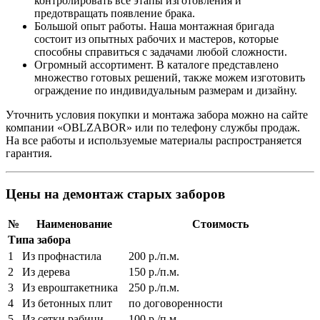
контролировать все этапы изготовления и
предотвращать появление брака.
Большой опыт работы. Наша монтажная бригада
состоит из опытных рабочих и мастеров, которые
способны справиться с задачами любой сложности.
Огромный ассортимент. В каталоге представлено
множество готовых решений, также можем изготовить
ограждение по индивидуальным размерам и дизайну.
Уточнить условия покупки и монтажа забора можно на сайте
компании «OBLZABOR» или по телефону службы продаж.
На все работы и используемые материалы распространяется
гарантия.
Цены на демонтаж старых заборов
№
Наименование
Стоимость
Типа забора
1
Из профнастила
200 р./п.м.
2
Из дерева
150 р./п.м.
3
Из евроштакетника
250 р./п.м.
4
Из бетонных плит
по договоренности
5
Из сетки рабици
100 р./п.м.